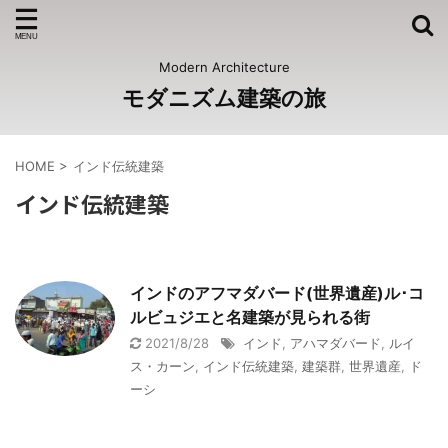
Modern Architecture
モダニズム建築の旅
HOME
>
インド伝統建築
インド伝統建築
インドのアフマダバード(世界遺産)ル･コ
ルビュジエと名建築が見られる街
2021/8/28
インド
,
アハマダバード
,
ルイ
ス・カーン
,
インド伝統建築
,
建築群
,
世界遺産
,
ド
ーシ